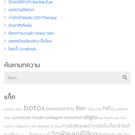
ฉีดลดใต้ตาดำ Barbie Eye
บทความอัพเดท
บำบัดด้วยแสง LED Therapy
รักษาสิวที่หลัง
หัตถการงานผิว Glass Skin
เลเซอร์ขนน้องสาว เจ็บไหม
ไหมน้ำ Juvelook
ค้นหาบทความ
ค้นหา
สำหรับ:
แท็ค
botox
filler
hifu
botoxลดกราม
Aestox ดีไหม
Glass Skin
juvederm
oligio
Juvelook
made collagen
mesofat
filler
prp คืออะไร
prp ช่วย
การฉีดฟิลเลอร์
การฉีดโบท๊อกซ์
ข้อดี
อะไรบ้าง
Signature Skin Booster IV Drip
ฉีดฟิลเลอร์ใต้ตา
ร้อยไหม
ฉีดฟิลเลอร์
ฉีดวิตามินผิว
ฉีด