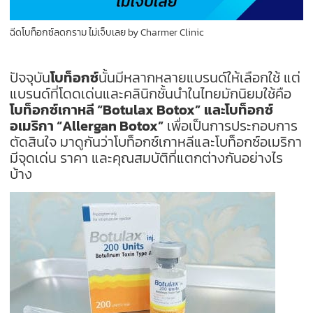
ฉีดโบท็อกซ์ลดกราม ไม่เจ็บเลย by Charmer Clinic
ปัจจุบัน
โบท็อกซ์
นั้นมีหลากหลายแบรนด์ให้เลือกใช้ แต่
แบรนด์ที่โดดเด่นและคลินิกชั้นนำในไทยมักนิยมใช้คือ
โบท็อกซ์เกาหลี “Botulax Botox”
และโบท็อกซ์
อเมริกา “Allergan Botox”
เพื่อเป็นการประกอบการ
ตัดสินใจ มาดูกันว่าโบท็อกซ์เกาหลีและโบท็อกซ์อเมริกา
มีจุดเด่น ราคา และคุณสมบัติที่แตกต่างกันอย่างไร
บ้าง