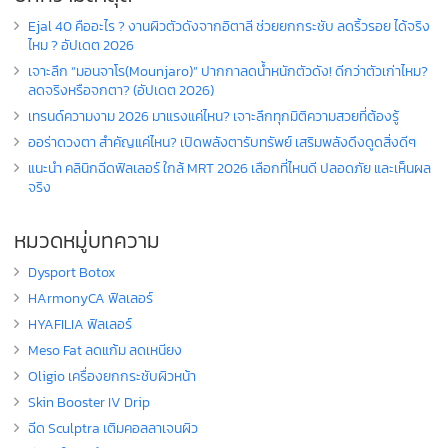
Ejal 40 คืออะไร ? งานผิวตัวดังจากอิตาลี ช่วยยกกระชับ ลดริ้วรอย ได้จริง
ไหม ? อัปเดต 2026
เจาะลึก “มอนจาโร(Mounjaro)” ปากกาลดน้ำหนักตัวดัง! ดีกว่าตัวเก่าไหม?
ลดจริงหรือจกตา? (อัปเดต 2026)
เทรนด์ความงาม 2026 มาแรงแค่ไหน? เจาะลึกทุกมิติความสวยที่ต้องรู้
ออร่าดวงตา สำคัญแค่ไหน? เปิดพลังตารับทรัพย์ เสริมพลังดึงดูดสิ่งดีๆ
แนะนำ คลินิกฉีดฟิลเลอร์ ใกล้ MRT 2026 เลือกที่ไหนดี ปลอดภัย และเห็นผล
จริง
หมวดหมู่บทความ
Dysport Botox
HArmonyCA ฟิลเลอร์
HYAFILIA ฟิลเลอร์
Meso Fat ลดแก้ม ลดเหนียง
Oligio เครื่องยกกระชับผิวหน้า
Skin Booster IV Drip
ฉีด Sculptra เติมคอลลาเจนผิว