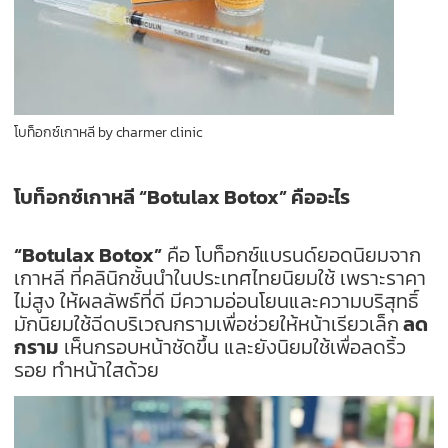
โบท็อกซ์เกาหลี by charmer clinic
โบท็อกซ์เกาหลี “Botulax Botox” คืออะไร
“Botulax Botox”
คือ โบท็อกซ์แบรนด์ยอดนิยมจาก
เกาหลี ที่คลินิกชั้นนำในประเทศไทยนิยมใช้ เพราะราคา
ไม่สูง ให้ผลลัพธ์ที่ดี มีความอ่อนโยนและความบริสุทธิ์
มักนิยมใช้ฉีดบริเวณกรามเพื่อช่วยให้หน้าเรียวเล็ก
ลด
กราม
เห็นกรอบหน้าชัดขึ้น และยังนิยมใช้เพื่อลดริ้ว
รอย ทำหน้าใสด้วย