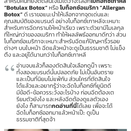
สำหรับคนที่ยังตัดสินใจไม่ได้ว่าจะเลือก
โบท็อกซ์เกาหลี
“Botulax Botox”
หรือ
โบท็อกซ์อเมริกา “Allergan
Botox”
ดี เราขอแนะนำให้เลือกจากจุดเด่นและ
คุณสมบัติของแบรนด์ อย่างโบท็อกซ์เกาหลีจะเหมาะ
สำหรับการฉีดกรามให้หน้าเรียว เพราะตัวยามีโมเลกุล
ที่ใหญ่กว่าของอเมริกา ทำให้ผลลัพธ์ออกมาดีกว่า ส่วน
โบท็อกซ์อเมริกาจะเหมาะสำหรับฉีดแก้ปัญหาริ้วรอย
ต่างๆ บนใบหน้า ฉีดแล้วหน้าจะดูเป็นธรรมชาติ ไม่แข็ง
ตึง และอยู่ได้นานกว่าโบท็อกซ์เกาหลี
อ่านจบแล้วก็ลองตัดสินใจเลือกดูน๊า เพราะ
ทั้งสองแบรนด์นั้นปลอดภัย ไม่เป็นอันตราย
และเป็นที่นิยมไม่แพ้กัน ส่วนใครที่ตัดสินใจ
ได้แล้วและอยากรู้ว่าจะฉีดโบท็อกซ์กี่ยูนิตดี
มีข้อดี-ข้อควรระวังอะไรบ้าง ก่อนฉีดต้องเต
รียมตัวยังไง และหลังฉีดต้องดูแลตัวเอง
ยังไง ก็สามารถ
กดอ่านที่นี่
ได้เลย เพื่อจะได้
ฉีดโบท็อกซ์ออกมาแล้วหน้าเป๊ะ ดูเป็น
ธรรมชาติที่สุดจ้า