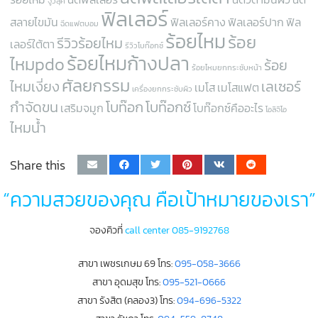
จูวีลุค
ฟิลเลอร์
สลายไขมัน
ฟิลเลอร์คาง
ฟิลเลอร์ปาก
ฟิล
ฉีดแฟตบอม
ร้อยไหม
ร้อย
รีวิวร้อยไหม
เลอร์ใต้ตา
รีวิวโบท๊อกซ์
ร้อยไหมก้างปลา
ไหมpdo
ร้อย
ร้อยไหมยกกระชับหน้า
ศัลยกรรม
ไหมเงี่ยง
เลเซอร์
เมโส
เมโสแฟต
เครื่องยกกระชับผิว
กำจัดขน
โบท๊อก
โบท๊อกซ์
เสริมจมูก
โบท๊อกซ์คืออะไร
โอลิจิโอ
ไหมน้ำ
Share this
“ความสวยของคุณ คือเป้าหมายของเรา”
จองคิวที่
call center 085-9192768
สาขา เพชรเกษม 69 โทร:
095-058-3666
สาขา อุดมสุข โทร:
095-521-0666
สาขา รังสิต (คลอง3) โทร:
094-696-5322