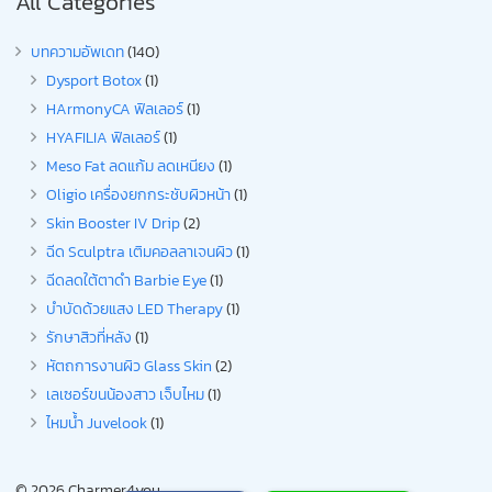
All Categories
บทความอัพเดท
(140)
Dysport Botox
(1)
HArmonyCA ฟิลเลอร์
(1)
HYAFILIA ฟิลเลอร์
(1)
Meso Fat ลดแก้ม ลดเหนียง
(1)
Oligio เครื่องยกกระชับผิวหน้า
(1)
Skin Booster IV Drip
(2)
ฉีด Sculptra เติมคอลลาเจนผิว
(1)
ฉีดลดใต้ตาดำ Barbie Eye
(1)
บำบัดด้วยแสง LED Therapy
(1)
รักษาสิวที่หลัง
(1)
หัตถการงานผิว Glass Skin
(2)
เลเซอร์ขนน้องสาว เจ็บไหม
(1)
ไหมน้ำ Juvelook
(1)
©
2026
Charmer4you