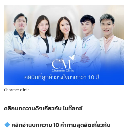
Charmer clinic
คลิกบทความดีๆเกี่ยวกับ
โบท๊อกซ์
คลิกอ่านบทความ
10
คำถามสุดฮิตเกี่ยวกับ