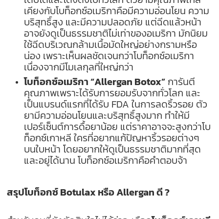
เคียงกับโบท็อกซ์อเมริกาคือมีความอ่อนโยน ความ
บริสุทธิ์สูง และมีความปลอดภัย แต่ฉีดแล้วหน้า
อาจยังดูเป็นธรรมชาติไม่เท่าของอเมริกา มักนิยม
ใช้ฉีดบริเวณกล้ามเนื้อมัดใหญ่อย่างกรามหรือ
น่อง เพราะเห็นผลชัดเจนกว่าโบท็อกซ์อเมริกา
เนื่องจากมีโมเลกุลที่ใหญ่กว่า
โบท็อกซ์อเมริกา “Allergan Botox”
การันตี
คุณภาพเพราะได้รับการยอมรับจากทั่วโลก และ
เป็นแบรนด์แรกที่ได้รับ FDA ในการลดริ้วรอย ตัว
ยามีความอ่อนโยนและบริสุทธิ์สูงมาก ทำให้มี
เปอร์เซ็นต์การดื้อยาน้อย แต่ราคาอาจจะสูงกว่าโบ
ท็อกซ์เกาหลี ใครที่อยากแก้ปัญหาริ้วรอยต่างๆ
บนใบหน้า โดยอยากให้ดูเป็นธรรมชาติมากที่สุด
และอยู่ได้นาน โบท็อกซ์อเมริกาคือคำตอบจ้า
สรุปโบท็อกซ์ Botulax หรือ Allergan ดี ?