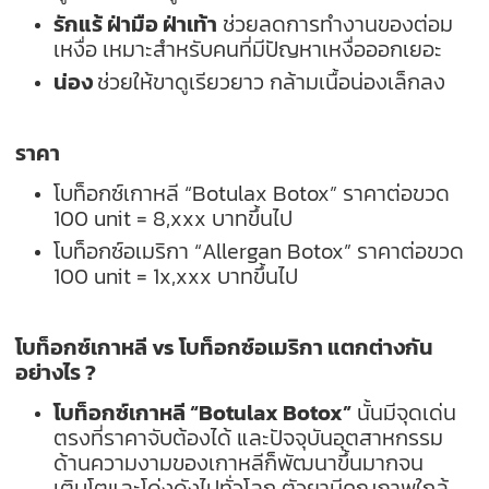
รักแร้ ฝ่ามือ ฝ่าเท้า
ช่วยลดการทำงานของต่อม
เหงื่อ เหมาะสำหรับคนที่มีปัญหาเหงื่อออกเยอะ
น่อง
ช่วยให้ขาดูเรียวยาว กล้ามเนื้อน่องเล็กลง
ราคา
โบท็อกซ์เกาหลี “Botulax Botox” ราคาต่อขวด
100 unit = 8,xxx บาทขึ้นไป
โบท็อกซ์อเมริกา “Allergan Botox” ราคาต่อขวด
100 unit = 1x,xxx บาทขึ้นไป
โบท็อกซ์เกาหลี vs โบท็อกซ์อเมริกา แตกต่างกัน
อย่างไร ?
โบท็อกซ์เกาหลี “Botulax Botox”
นั้นมีจุดเด่น
ตรงที่ราคาจับต้องได้ และปัจจุบันอุตสาหกรรม
ด้านความงามของเกาหลีก็พัฒนาขึ้นมากจน
เติบโตและโด่งดังไปทั่วโลก ตัวยามีคุณภาพใกล้