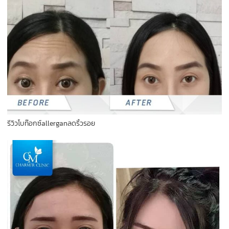
รีวิวโบท๊อกซ์allerganลดริ้วรอย