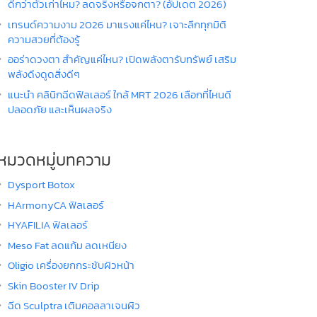
ดีกว่าตัวเก่าไหม? ลดจริงหรือจกตา? (อัปเดต 2026)
เทรนด์ความงาม 2026 มาแรงแค่ไหน? เจาะลึกทุกมิติ
ความสวยที่ต้องรู้
ออร่าดวงตา สำคัญแค่ไหน? เปิดพลังตารับทรัพย์ เสริม
พลังดึงดูดสิ่งดีๆ
แนะนำ คลินิกฉีดฟิลเลอร์ ใกล้ MRT 2026 เลือกที่ไหนดี
ปลอดภัย และเห็นผลจริง
หมวดหมู่บทความ
Dysport Botox
HArmonyCA ฟิลเลอร์
HYAFILIA ฟิลเลอร์
Meso Fat ลดแก้ม ลดเหนียง
Oligio เครื่องยกกระชับผิวหน้า
Skin Booster IV Drip
ฉีด Sculptra เติมคอลลาเจนผิว