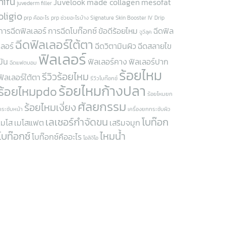
hifu
Juvelook
made collagen
mesofat
juvederm filler
oligio
prp คืออะไร
prp ช่วยอะไรบ้าง
Signature Skin Booster IV Drip
การฉีดฟิลเลอร์
การฉีดโบท๊อกซ์
ข้อดีร้อยไหม
ฉีดฟิล
จูวีลุค
ฉีดฟิลเลอร์ใต้ตา
เลอร์
ฉีดวิตามินผิว
ฉีดสลายไข
ฟิลเลอร์
มัน
ฟิลเลอร์คาง
ฟิลเลอร์ปาก
ฉีดแฟตบอม
ร้อยไหม
รีวิวร้อยไหม
ฟิลเลอร์ใต้ตา
รีวิวโบท๊อกซ์
ร้อยไหมก้างปลา
ร้อยไหมpdo
ร้อยไหมยก
ศัลยกรรม
ร้อยไหมเงี่ยง
กระชับหน้า
เครื่องยกกระชับผิว
เลเซอร์กำจัดขน
โบท๊อก
เมโส
เมโสแฟต
เสริมจมูก
โบท๊อกซ์
ไหมน้ำ
โบท๊อกซ์คืออะไร
โอลิจิโอ