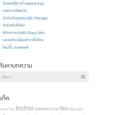
ฉีดลดใต้ตาดำ Barbie Eye
บทความอัพเดท
บำบัดด้วยแสง LED Therapy
รักษาสิวที่หลัง
หัตถการงานผิว Glass Skin
เลเซอร์ขนน้องสาว เจ็บไหม
ไหมน้ำ Juvelook
ค้นหาบทความ
ค้นหา
สำหรับ:
แท็ค
botox
filler
botoxลดกราม
Aestox ดีไหม
Glass Skin