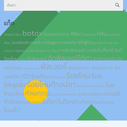
ค้นหา
สำหรับ:
แท็ค
botox
filler
hifu
botoxลดกราม
Aestox ดีไหม
Glass Skin
juvederm
oligio
Juvelook
made collagen
mesofat
filler
prp คืออะไร
prp ช่วย
การฉีดฟิลเลอร์
การฉีดโบท๊อกซ์
ข้อดี
อะไรบ้าง
Signature Skin Booster IV Drip
ฉีดฟิลเลอร์ใต้ตา
ร้อยไหม
ฉีดฟิลเลอร์
ฉีดวิตามินผิว
ฉีด
จูวีลุค
ฟิลเลอร์
สลายไขมัน
ฟิลเลอร์คาง
ฟิลเลอร์ปาก
ฟิล
ฉีดแฟตบอม
ร้อยไหม
ร้อย
รีวิวร้อยไหม
เลอร์ใต้ตา
รีวิวโบท๊อกซ์
ร้อยไหมก้างปลา
ไหมpdo
ร้อย
ร้อยไหมยกกระชับหน้า
ศัลยกรรม
ไหมเงี่ยง
เลเซอร์
เมโส
เมโสแฟต
เครื่องยกกระชับผิว
กำจัดขน
โบท๊อก
โบท๊อกซ์
เสริมจมูก
โบท๊อกซ์คืออะไร
โอลิจิโอ
ไหมน้ำ