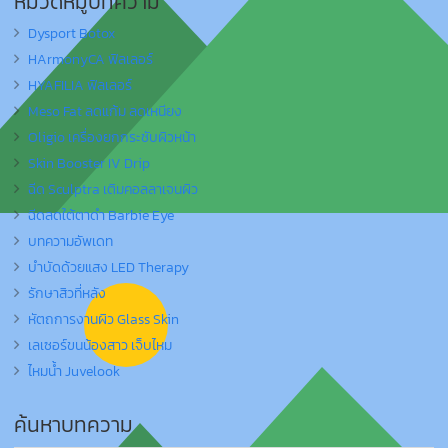
หมวดหมู่บทความ
Dysport Botox
HArmonyCA ฟิลเลอร์
HYAFILIA ฟิลเลอร์
Meso Fat ลดแก้ม ลดเหนียง
Oligio เครื่องยกกระชับผิวหน้า
Skin Booster IV Drip
ฉีด Sculptra เติมคอลลาเจนผิว
ฉีดลดใต้ตาดำ Barbie Eye
บทความอัพเดท
บำบัดด้วยแสง LED Therapy
รักษาสิวที่หลัง
หัตถการงานผิว Glass Skin
เลเซอร์ขนน้องสาว เจ็บไหม
ไหมน้ำ Juvelook
ค้นหาบทความ