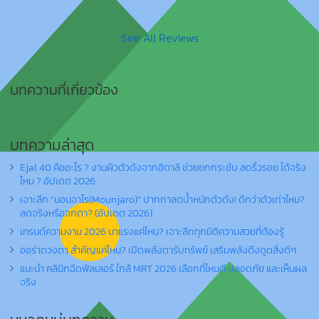
See All Reviews
บทความที่เกี่ยวข้อง
บทความล่าสุด
Ejal 40 คืออะไร ? งานผิวตัวดังจากอิตาลี ช่วยยกกระชับ ลดริ้วรอย ได้จริง
ไหม ? อัปเดต 2026
เจาะลึก “มอนจาโร(Mounjaro)” ปากกาลดน้ำหนักตัวดัง! ดีกว่าตัวเก่าไหม?
ลดจริงหรือจกตา? (อัปเดต 2026)
เทรนด์ความงาม 2026 มาแรงแค่ไหน? เจาะลึกทุกมิติความสวยที่ต้องรู้
ออร่าดวงตา สำคัญแค่ไหน? เปิดพลังตารับทรัพย์ เสริมพลังดึงดูดสิ่งดีๆ
แนะนำ คลินิกฉีดฟิลเลอร์ ใกล้ MRT 2026 เลือกที่ไหนดี ปลอดภัย และเห็นผล
จริง