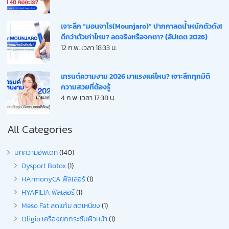
เจาะลึก “มอนจาโร(Mounjaro)” ปากกาลดน้ำหนักตัวดัง!
ดีกว่าตัวเก่าไหม? ลดจริงหรือจกตา? (อัปเดต 2026)
12 ก.พ. เวลา 18:33 น.
เทรนด์ความงาม 2026 มาแรงแค่ไหน? เจาะลึกทุกมิติ
ความสวยที่ต้องรู้
4 ก.พ. เวลา 17:38 น.
All Categories
บทความอัพเดท
(140)
Dysport Botox
(1)
HArmonyCA ฟิลเลอร์
(1)
HYAFILIA ฟิลเลอร์
(1)
Meso Fat ลดแก้ม ลดเหนียง
(1)
Oligio เครื่องยกกระชับผิวหน้า
(1)