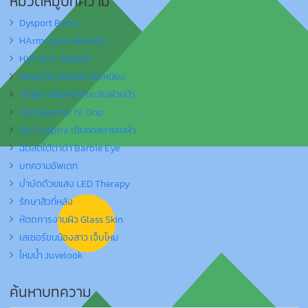
หมวดหมู่บทความ
Dysport Botox
HArmonyCA ฟิลเลอร์
HYAFILIA ฟิลเลอร์
Meso Fat ลดแก้ม ลดเหนียง
Oligio เครื่องยกกระชับผิวหน้า
Skin Booster IV Drip
ฉีด Sculptra เติมคอลลาเจนผิว
ฉีดลดใต้ตาดำ Barbie Eye
บทความอัพเดท
บำบัดด้วยแสง LED Therapy
รักษาสิวที่หลัง
หัตถการงานผิว Glass Skin
เลเซอร์ขนน้องสาว เจ็บไหม
ไหมน้ำ Juvelook
ค้นหาบทความ