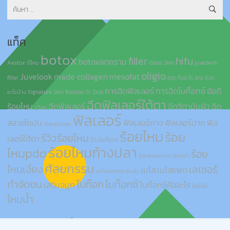
ค้นหา
สำหรับ:
แท็ค
botox
filler
hifu
botoxลดกราม
Aestox ดีไหม
Glass Skin
juvederm
oligio
Juvelook
made collagen
mesofat
filler
prp คืออะไร
prp ช่วย
การฉีดฟิลเลอร์
การฉีดโบท๊อกซ์
ข้อดี
อะไรบ้าง
Signature Skin Booster IV Drip
ฉีดฟิลเลอร์ใต้ตา
ร้อยไหม
ฉีดฟิลเลอร์
ฉีดวิตามินผิว
ฉีด
จูวีลุค
ฟิลเลอร์
สลายไขมัน
ฟิลเลอร์คาง
ฟิลเลอร์ปาก
ฟิล
ฉีดแฟตบอม
ร้อยไหม
ร้อย
รีวิวร้อยไหม
เลอร์ใต้ตา
รีวิวโบท๊อกซ์
ร้อยไหมก้างปลา
ไหมpdo
ร้อย
ร้อยไหมยกกระชับหน้า
ศัลยกรรม
ไหมเงี่ยง
เลเซอร์
เมโส
เมโสแฟต
เครื่องยกกระชับผิว
กำจัดขน
โบท๊อก
โบท๊อกซ์
เสริมจมูก
โบท๊อกซ์คืออะไร
โอลิจิโอ
ไหมน้ำ