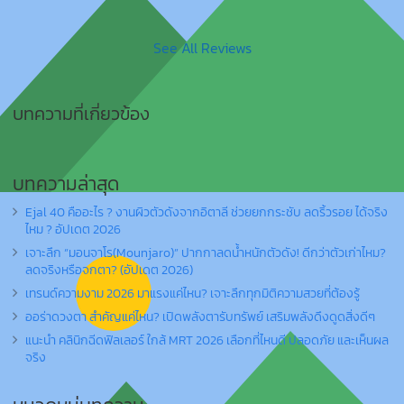
See All Reviews
บทความที่เกี่ยวข้อง
บทความล่าสุด
Ejal 40 คืออะไร ? งานผิวตัวดังจากอิตาลี ช่วยยกกระชับ ลดริ้วรอย ได้จริง
ไหม ? อัปเดต 2026
เจาะลึก “มอนจาโร(Mounjaro)” ปากกาลดน้ำหนักตัวดัง! ดีกว่าตัวเก่าไหม?
ลดจริงหรือจกตา? (อัปเดต 2026)
เทรนด์ความงาม 2026 มาแรงแค่ไหน? เจาะลึกทุกมิติความสวยที่ต้องรู้
ออร่าดวงตา สำคัญแค่ไหน? เปิดพลังตารับทรัพย์ เสริมพลังดึงดูดสิ่งดีๆ
แนะนำ คลินิกฉีดฟิลเลอร์ ใกล้ MRT 2026 เลือกที่ไหนดี ปลอดภัย และเห็นผล
จริง