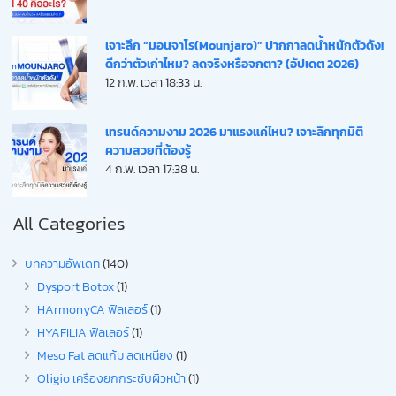
เจาะลึก “มอนจาโร(Mounjaro)” ปากกาลดน้ำหนักตัวดัง!
ดีกว่าตัวเก่าไหม? ลดจริงหรือจกตา? (อัปเดต 2026)
12 ก.พ. เวลา 18:33 น.
เทรนด์ความงาม 2026 มาแรงแค่ไหน? เจาะลึกทุกมิติ
ความสวยที่ต้องรู้
4 ก.พ. เวลา 17:38 น.
All Categories
บทความอัพเดท
(140)
Dysport Botox
(1)
HArmonyCA ฟิลเลอร์
(1)
HYAFILIA ฟิลเลอร์
(1)
Meso Fat ลดแก้ม ลดเหนียง
(1)
Oligio เครื่องยกกระชับผิวหน้า
(1)