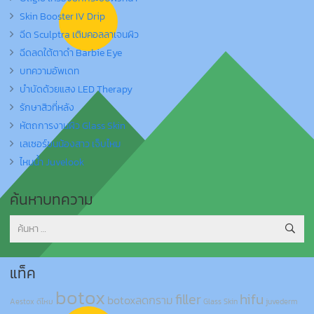
Skin Booster IV Drip
ฉีด Sculptra เติมคอลลาเจนผิว
ฉีดลดใต้ตาดำ Barbie Eye
บทความอัพเดท
บำบัดด้วยแสง LED Therapy
รักษาสิวที่หลัง
หัตถการงานผิว Glass Skin
เลเซอร์ขนน้องสาว เจ็บไหม
ไหมน้ำ Juvelook
ค้นหาบทความ
ค้นหา
สำหรับ:
แท็ค
botox
filler
hifu
botoxลดกราม
Aestox ดีไหม
Glass Skin
juvederm