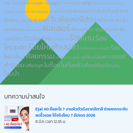
oligio
Juvelook
made collagen
mesofat
filler
prp คืออะไร
prp ช่วย
การฉีดฟิลเลอร์
การฉีดโบท๊อกซ์
ข้อดี
อะไรบ้าง
Signature Skin Booster IV Drip
ฉีดฟิลเลอร์ใต้ตา
ร้อยไหม
ฉีดฟิลเลอร์
ฉีดวิตามินผิว
ฉีด
จูวีลุค
ฟิลเลอร์
สลายไขมัน
ฟิลเลอร์คาง
ฟิลเลอร์ปาก
ฟิล
ฉีดแฟตบอม
ร้อยไหม
ร้อย
รีวิวร้อยไหม
เลอร์ใต้ตา
รีวิวโบท๊อกซ์
ร้อยไหมก้างปลา
ไหมpdo
ร้อย
ร้อยไหมยกกระชับหน้า
ศัลยกรรม
ไหมเงี่ยง
เลเซอร์
เมโส
เมโสแฟต
เครื่องยกกระชับผิว
กำจัดขน
โบท๊อก
โบท๊อกซ์
เสริมจมูก
โบท๊อกซ์คืออะไร
โอลิจิโอ
ไหมน้ำ
บทความน่าสนใจ
Ejal 40 คืออะไร ? งานผิวตัวดังจากอิตาลี ช่วยยกกระชับ
ลดริ้วรอย ได้จริงไหม ? อัปเดต 2026
8 มี.ค. เวลา 12:35 น.