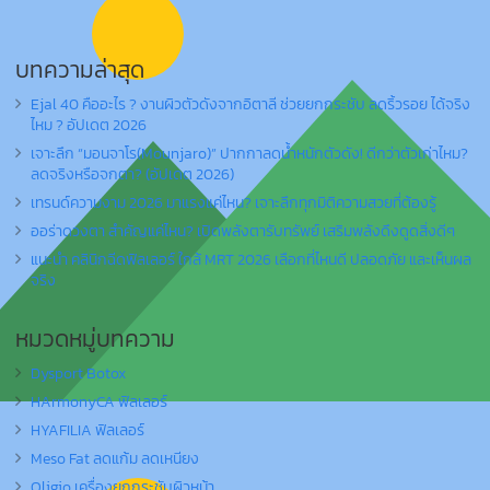
บทความล่าสุด
Ejal 40 คืออะไร ? งานผิวตัวดังจากอิตาลี ช่วยยกกระชับ ลดริ้วรอย ได้จริง
ไหม ? อัปเดต 2026
เจาะลึก “มอนจาโร(Mounjaro)” ปากกาลดน้ำหนักตัวดัง! ดีกว่าตัวเก่าไหม?
ลดจริงหรือจกตา? (อัปเดต 2026)
เทรนด์ความงาม 2026 มาแรงแค่ไหน? เจาะลึกทุกมิติความสวยที่ต้องรู้
ออร่าดวงตา สำคัญแค่ไหน? เปิดพลังตารับทรัพย์ เสริมพลังดึงดูดสิ่งดีๆ
แนะนำ คลินิกฉีดฟิลเลอร์ ใกล้ MRT 2026 เลือกที่ไหนดี ปลอดภัย และเห็นผล
จริง
หมวดหมู่บทความ
Dysport Botox
HArmonyCA ฟิลเลอร์
HYAFILIA ฟิลเลอร์
Meso Fat ลดแก้ม ลดเหนียง
Oligio เครื่องยกกระชับผิวหน้า