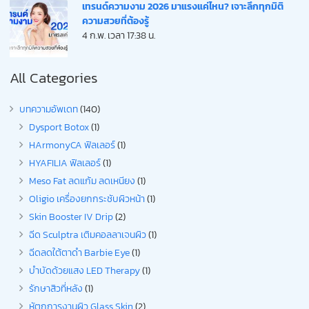
เทรนด์ความงาม 2026 มาแรงแค่ไหน? เจาะลึกทุกมิติ
ความสวยที่ต้องรู้
4 ก.พ. เวลา 17:38 น.
All Categories
บทความอัพเดท
(140)
Dysport Botox
(1)
HArmonyCA ฟิลเลอร์
(1)
HYAFILIA ฟิลเลอร์
(1)
Meso Fat ลดแก้ม ลดเหนียง
(1)
Oligio เครื่องยกกระชับผิวหน้า
(1)
Skin Booster IV Drip
(2)
ฉีด Sculptra เติมคอลลาเจนผิว
(1)
ฉีดลดใต้ตาดำ Barbie Eye
(1)
บำบัดด้วยแสง LED Therapy
(1)
รักษาสิวที่หลัง
(1)
หัตถการงานผิว Glass Skin
(2)