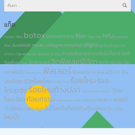
ค้นหา
สำหรับ:
แท็ค
botox
filler
hifu
botoxลดกราม
Aestox ดีไหม
Glass Skin
juvederm
oligio
Juvelook
made collagen
mesofat
filler
prp คืออะไร
prp ช่วย
การฉีดฟิลเลอร์
การฉีดโบท๊อกซ์
ข้อดี
อะไรบ้าง
Signature Skin Booster IV Drip
ฉีดฟิลเลอร์ใต้ตา
ร้อยไหม
ฉีดฟิลเลอร์
ฉีดวิตามินผิว
ฉีด
จูวีลุค
ฟิลเลอร์
สลายไขมัน
ฟิลเลอร์คาง
ฟิลเลอร์ปาก
ฟิล
ฉีดแฟตบอม
ร้อยไหม
ร้อย
รีวิวร้อยไหม
เลอร์ใต้ตา
รีวิวโบท๊อกซ์
ร้อยไหมก้างปลา
ไหมpdo
ร้อย
ร้อยไหมยกกระชับหน้า
ศัลยกรรม
ไหมเงี่ยง
เลเซอร์
เมโส
เมโสแฟต
เครื่องยกกระชับผิว
กำจัดขน
โบท๊อก
โบท๊อกซ์
เสริมจมูก
โบท๊อกซ์คืออะไร
โอลิจิโอ
ไหมน้ำ