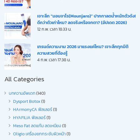
เจาะลึก “มอนจาโร(Mounjaro)” ปากกาลดน้ำหนักตัวดัง!
ดีกว่าตัวเก่าไหม? ลดจริงหรือจกตา? (อัปเดต 2026)
12 ก.พ. เวลา 18:33 น.
เทรนด์ความงาม 2026 มาแรงแค่ไหน? เจาะลึกทุกมิติ
ความสวยที่ต้องรู้
4 ก.พ. เวลา 17:38 น.
All Categories
บทความอัพเดท
(140)
Dysport Botox
(1)
HArmonyCA ฟิลเลอร์
(1)
HYAFILIA ฟิลเลอร์
(1)
Meso Fat ลดแก้ม ลดเหนียง
(1)
Oligio เครื่องยกกระชับผิวหน้า
(1)