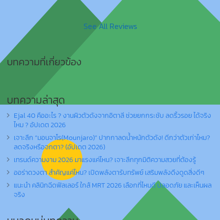
See All Reviews
บทความที่เกี่ยวข้อง
บทความล่าสุด
Ejal 40 คืออะไร ? งานผิวตัวดังจากอิตาลี ช่วยยกกระชับ ลดริ้วรอย ได้จริง
ไหม ? อัปเดต 2026
เจาะลึก “มอนจาโร(Mounjaro)” ปากกาลดน้ำหนักตัวดัง! ดีกว่าตัวเก่าไหม?
ลดจริงหรือจกตา? (อัปเดต 2026)
เทรนด์ความงาม 2026 มาแรงแค่ไหน? เจาะลึกทุกมิติความสวยที่ต้องรู้
ออร่าดวงตา สำคัญแค่ไหน? เปิดพลังตารับทรัพย์ เสริมพลังดึงดูดสิ่งดีๆ
แนะนำ คลินิกฉีดฟิลเลอร์ ใกล้ MRT 2026 เลือกที่ไหนดี ปลอดภัย และเห็นผล
จริง