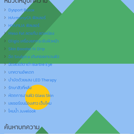
หมวดหมู่บทความ
Dysport Botox
HArmonyCA ฟิลเลอร์
HYAFILIA ฟิลเลอร์
Meso Fat ลดแก้ม ลดเหนียง
Oligio เครื่องยกกระชับผิวหน้า
Skin Booster IV Drip
ฉีด Sculptra เติมคอลลาเจนผิว
ฉีดลดใต้ตาดำ Barbie Eye
บทความอัพเดท
บำบัดด้วยแสง LED Therapy
รักษาสิวที่หลัง
หัตถการงานผิว Glass Skin
เลเซอร์ขนน้องสาว เจ็บไหม
ไหมน้ำ Juvelook
ค้นหาบทความ