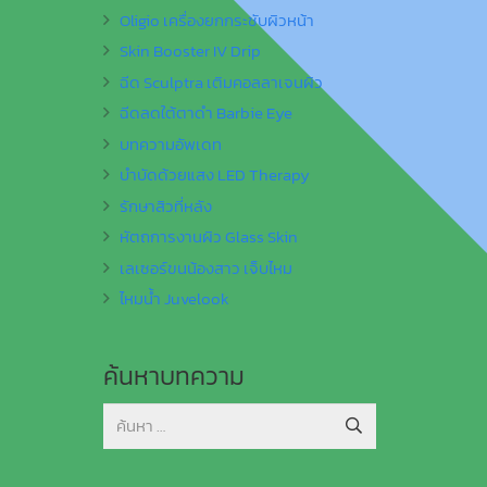
Oligio เครื่องยกกระชับผิวหน้า
Skin Booster IV Drip
ฉีด Sculptra เติมคอลลาเจนผิว
ฉีดลดใต้ตาดำ Barbie Eye
บทความอัพเดท
บำบัดด้วยแสง LED Therapy
รักษาสิวที่หลัง
หัตถการงานผิว Glass Skin
เลเซอร์ขนน้องสาว เจ็บไหม
ไหมน้ำ Juvelook
ค้นหาบทความ
ค้นหา
สำหรับ: