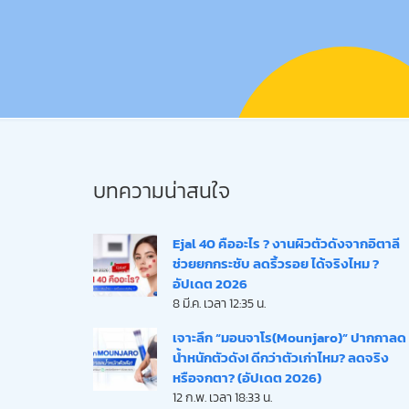
บทความน่าสนใจ
Ejal 40 คืออะไร ? งานผิวตัวดังจากอิตาลี
ช่วยยกกระชับ ลดริ้วรอย ได้จริงไหม ?
อัปเดต 2026
8 มี.ค. เวลา 12:35 น.
เจาะลึก “มอนจาโร(Mounjaro)” ปากกาลด
น้ำหนักตัวดัง! ดีกว่าตัวเก่าไหม? ลดจริง
หรือจกตา? (อัปเดต 2026)
12 ก.พ. เวลา 18:33 น.