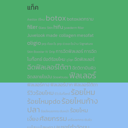
แท็ค
botox
botoxลดกราม
Aestox ดีไหม
filler
hifu
Glass Skin
juvederm filler
Juvelook
made collagen
mesofat
oligio
prp คืออะไร
prp ช่วยอะไรบ้าง
Signature
การฉีดฟิลเลอร์
การฉีด
Skin Booster IV Drip
โบท๊อกซ์
ข้อดีร้อยไหม
ฉีดฟิลเลอร์
จูวีลุค
ฉีดฟิลเลอร์ใต้ตา
ฉีดวิตามินผิว
ฟิลเลอร์
ฉีดสลายไขมัน
ฉีดแฟตบอม
ฟิลเลอร์คาง
ฟิลเลอร์ปาก
ฟิลเลอร์ใต้ตา
ร้อยไหม
รีวิวร้อยไหม
รีวิวโบท๊อกซ์
ร้อยไหมก้าง
ร้อยไหมpdo
ปลา
ร้อยไหม
ร้อยไหมยกกระชับหน้า
ศัลยกรรม
เงี่ยง
เครื่องยกกระชับผิว
เลเซอร์กำจัดขน
เมโส
เมโสแฟต