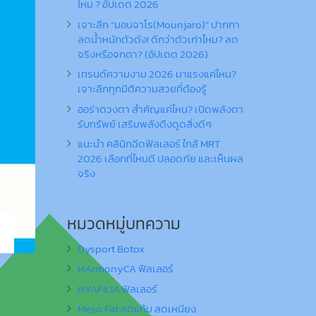
ไหม ? อัปเดต 2026
เจาะลึก “มอนจาโร(Mounjaro)” ปากกา
ลดน้ำหนักตัวดัง! ดีกว่าตัวเก่าไหม? ลด
จริงหรือจกตา? (อัปเดต 2026)
เทรนด์ความงาม 2026 มาแรงแค่ไหน?
เจาะลึกทุกมิติความสวยที่ต้องรู้
ออร่าดวงตา สำคัญแค่ไหน? เปิดพลังตา
รับทรัพย์ เสริมพลังดึงดูดสิ่งดีๆ
แนะนำ คลินิกฉีดฟิลเลอร์ ใกล้ MRT
2026 เลือกที่ไหนดี ปลอดภัย และเห็นผล
จริง
หมวดหมู่บทความ
Dysport Botox
HArmonyCA ฟิลเลอร์
HYAFILIA ฟิลเลอร์
Meso Fat ลดแก้ม ลดเหนียง