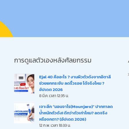
การดูแลตัวเองหลังศัลยกรรม
Ejal 40 คืออะไร ? งานผิวตัวดังจากอิตาลี
ช่วยยกกระชับ ลดริ้วรอย ได้จริงไหม ?
อัปเดต 2026
8 มี.ค. เวลา 12:35 น.
เจาะลึก “มอนจาโร(Mounjaro)” ปากกาลด
น้ำหนักตัวดัง! ดีกว่าตัวเก่าไหม? ลดจริง
หรือจกตา? (อัปเดต 2026)
12 ก.พ. เวลา 18:33 น.