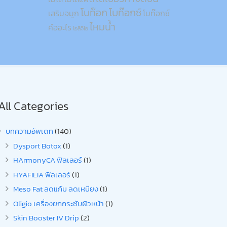
โบท๊อก
โบท๊อกซ์
เสริมจมูก
โบท๊อกซ์
ไหมน้ำ
คืออะไร
โอลิจิโอ
All Categories
บทความอัพเดท
(140)
Dysport Botox
(1)
HArmonyCA ฟิลเลอร์
(1)
HYAFILIA ฟิลเลอร์
(1)
Meso Fat ลดแก้ม ลดเหนียง
(1)
Oligio เครื่องยกกระชับผิวหน้า
(1)
Skin Booster IV Drip
(2)