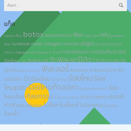
ค้นหา
สำหรับ:
แท็ค
botox
filler
hifu
botoxลดกราม
Aestox ดีไหม
Glass Skin
juvederm
oligio
Juvelook
made collagen
mesofat
filler
prp คืออะไร
prp ช่วย
การฉีดฟิลเลอร์
การฉีดโบท๊อกซ์
ข้อดี
อะไรบ้าง
Signature Skin Booster IV Drip
ฉีดฟิลเลอร์ใต้ตา
ร้อยไหม
ฉีดฟิลเลอร์
ฉีดวิตามินผิว
ฉีด
จูวีลุค
ฟิลเลอร์
สลายไขมัน
ฟิลเลอร์คาง
ฟิลเลอร์ปาก
ฟิล
ฉีดแฟตบอม
ร้อยไหม
ร้อย
รีวิวร้อยไหม
เลอร์ใต้ตา
รีวิวโบท๊อกซ์
ร้อยไหมก้างปลา
ไหมpdo
ร้อย
ร้อยไหมยกกระชับหน้า
ศัลยกรรม
ไหมเงี่ยง
เลเซอร์
เมโส
เมโสแฟต
เครื่องยกกระชับผิว
กำจัดขน
โบท๊อก
โบท๊อกซ์
เสริมจมูก
โบท๊อกซ์คืออะไร
โอลิจิโอ
ไหมน้ำ