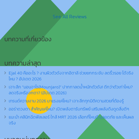
See All Reviews
บทความที่เกี่ยวข้อง
บทความล่าสุด
Ejal 40 คืออะไร ? งานผิวตัวดังจากอิตาลี ช่วยยกกระชับ ลดริ้วรอย ได้จริง
ไหม ? อัปเดต 2026
เจาะลึก “มอนจาโร(Mounjaro)” ปากกาลดน้ำหนักตัวดัง! ดีกว่าตัวเก่าไหม?
ลดจริงหรือจกตา? (อัปเดต 2026)
เทรนด์ความงาม 2026 มาแรงแค่ไหน? เจาะลึกทุกมิติความสวยที่ต้องรู้
ออร่าดวงตา สำคัญแค่ไหน? เปิดพลังตารับทรัพย์ เสริมพลังดึงดูดสิ่งดีๆ
แนะนำ คลินิกฉีดฟิลเลอร์ ใกล้ MRT 2026 เลือกที่ไหนดี ปลอดภัย และเห็นผล
จริง