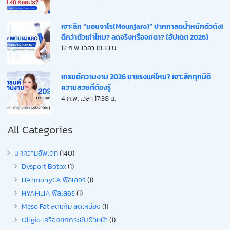
เจาะลึก “มอนจาโร(Mounjaro)” ปากกาลดน้ำหนักตัวดัง!
ดีกว่าตัวเก่าไหม? ลดจริงหรือจกตา? (อัปเดต 2026)
12 ก.พ. เวลา 18:33 น.
เทรนด์ความงาม 2026 มาแรงแค่ไหน? เจาะลึกทุกมิติ
ความสวยที่ต้องรู้
4 ก.พ. เวลา 17:38 น.
All Categories
บทความอัพเดท
(140)
Dysport Botox
(1)
HArmonyCA ฟิลเลอร์
(1)
HYAFILIA ฟิลเลอร์
(1)
Meso Fat ลดแก้ม ลดเหนียง
(1)
Oligio เครื่องยกกระชับผิวหน้า
(1)