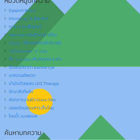
หมวดหมู่บทความ
Dysport Botox
HArmonyCA ฟิลเลอร์
HYAFILIA ฟิลเลอร์
Meso Fat ลดแก้ม ลดเหนียง
Oligio เครื่องยกกระชับผิวหน้า
Skin Booster IV Drip
ฉีด Sculptra เติมคอลลาเจนผิว
ฉีดลดใต้ตาดำ Barbie Eye
บทความอัพเดท
บำบัดด้วยแสง LED Therapy
รักษาสิวที่หลัง
หัตถการงานผิว Glass Skin
เลเซอร์ขนน้องสาว เจ็บไหม
ไหมน้ำ Juvelook
ค้นหาบทความ