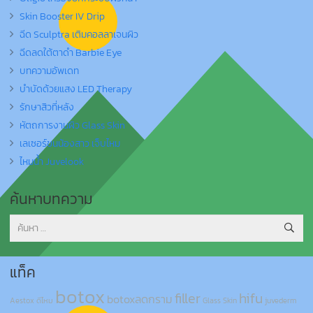
Skin Booster IV Drip
ฉีด Sculptra เติมคอลลาเจนผิว
ฉีดลดใต้ตาดำ Barbie Eye
บทความอัพเดท
บำบัดด้วยแสง LED Therapy
รักษาสิวที่หลัง
หัตถการงานผิว Glass Skin
เลเซอร์ขนน้องสาว เจ็บไหม
ไหมน้ำ Juvelook
ค้นหาบทความ
ค้นหา
สำหรับ:
แท็ค
botox
filler
hifu
botoxลดกราม
Aestox ดีไหม
Glass Skin
juvederm