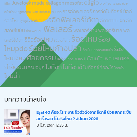
oligio
Juvelook
made collagen
mesofat
filler
prp คืออะไร
prp ช่วย
การฉีดฟิลเลอร์
การฉีดโบท๊อกซ์
ข้อดี
อะไรบ้าง
Signature Skin Booster IV Drip
ฉีดฟิลเลอร์ใต้ตา
ร้อยไหม
ฉีดฟิลเลอร์
ฉีดวิตามินผิว
ฉีด
จูวีลุค
ฟิลเลอร์
สลายไขมัน
ฟิลเลอร์คาง
ฟิลเลอร์ปาก
ฟิล
ฉีดแฟตบอม
ร้อยไหม
ร้อย
รีวิวร้อยไหม
เลอร์ใต้ตา
รีวิวโบท๊อกซ์
ร้อยไหมก้างปลา
ไหมpdo
ร้อย
ร้อยไหมยกกระชับหน้า
ศัลยกรรม
ไหมเงี่ยง
เลเซอร์
เมโส
เมโสแฟต
เครื่องยกกระชับผิว
กำจัดขน
โบท๊อก
โบท๊อกซ์
เสริมจมูก
โบท๊อกซ์คืออะไร
โอลิจิโอ
ไหมน้ำ
บทความน่าสนใจ
Ejal 40 คืออะไร ? งานผิวตัวดังจากอิตาลี ช่วยยกกระชับ
ลดริ้วรอย ได้จริงไหม ? อัปเดต 2026
8 มี.ค. เวลา 12:35 น.