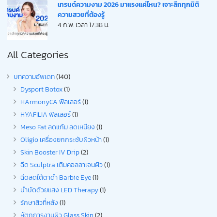
เทรนด์ความงาม 2026 มาแรงแค่ไหน? เจาะลึกทุกมิติ
ความสวยที่ต้องรู้
4 ก.พ. เวลา 17:38 น.
All Categories
บทความอัพเดท
(140)
Dysport Botox
(1)
HArmonyCA ฟิลเลอร์
(1)
HYAFILIA ฟิลเลอร์
(1)
Meso Fat ลดแก้ม ลดเหนียง
(1)
Oligio เครื่องยกกระชับผิวหน้า
(1)
Skin Booster IV Drip
(2)
ฉีด Sculptra เติมคอลลาเจนผิว
(1)
ฉีดลดใต้ตาดำ Barbie Eye
(1)
บำบัดด้วยแสง LED Therapy
(1)
รักษาสิวที่หลัง
(1)
หัตถการงานผิว Glass Skin
(2)