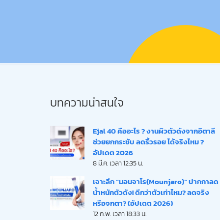
บทความน่าสนใจ
Ejal 40 คืออะไร ? งานผิวตัวดังจากอิตาลี
ช่วยยกกระชับ ลดริ้วรอย ได้จริงไหม ?
อัปเดต 2026
8 มี.ค. เวลา 12:35 น.
เจาะลึก “มอนจาโร(Mounjaro)” ปากกาลด
น้ำหนักตัวดัง! ดีกว่าตัวเก่าไหม? ลดจริง
หรือจกตา? (อัปเดต 2026)
12 ก.พ. เวลา 18:33 น.