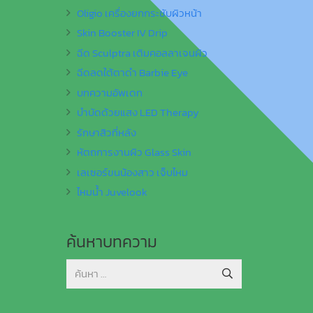
Oligio เครื่องยกกระชับผิวหน้า
Skin Booster IV Drip
ฉีด Sculptra เติมคอลลาเจนผิว
ฉีดลดใต้ตาดำ Barbie Eye
บทความอัพเดท
บำบัดด้วยแสง LED Therapy
รักษาสิวที่หลัง
หัตถการงานผิว Glass Skin
เลเซอร์ขนน้องสาว เจ็บไหม
ไหมน้ำ Juvelook
ค้นหาบทความ
ค้นหา
สำหรับ: