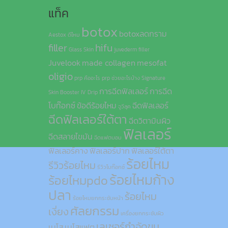
แท็ค
botox
botoxลดกราม
Aestox ดีไหม
filler
hifu
Glass Skin
juvederm filler
Juvelook
made collagen
mesofat
oligio
prp คืออะไร
prp ช่วยอะไรบ้าง
Signature
การฉีดฟิลเลอร์
การฉีด
Skin Booster IV Drip
โบท๊อกซ์
ข้อดีร้อยไหม
ฉีดฟิลเลอร์
จูวีลุค
ฉีดฟิลเลอร์ใต้ตา
ฉีดวิตามินผิว
ฟิลเลอร์
ฉีดสลายไขมัน
ฉีดแฟตบอม
ฟิลเลอร์คาง
ฟิลเลอร์ปาก
ฟิลเลอร์ใต้ตา
ร้อยไหม
รีวิวร้อยไหม
รีวิวโบท๊อกซ์
ร้อยไหมก้าง
ร้อยไหมpdo
ปลา
ร้อยไหม
ร้อยไหมยกกระชับหน้า
ศัลยกรรม
เงี่ยง
เครื่องยกกระชับผิว
เลเซอร์กำจัดขน
เมโส
เมโสแฟต