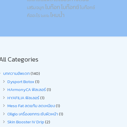
โบท๊อก
โบท๊อกซ์
เสริมจมูก
โบท๊อกซ์
ไหมน้ำ
คืออะไร
โอลิจิโอ
All Categories
บทความอัพเดท
(140)
Dysport Botox
(1)
HArmonyCA ฟิลเลอร์
(1)
HYAFILIA ฟิลเลอร์
(1)
Meso Fat ลดแก้ม ลดเหนียง
(1)
Oligio เครื่องยกกระชับผิวหน้า
(1)
Skin Booster IV Drip
(2)