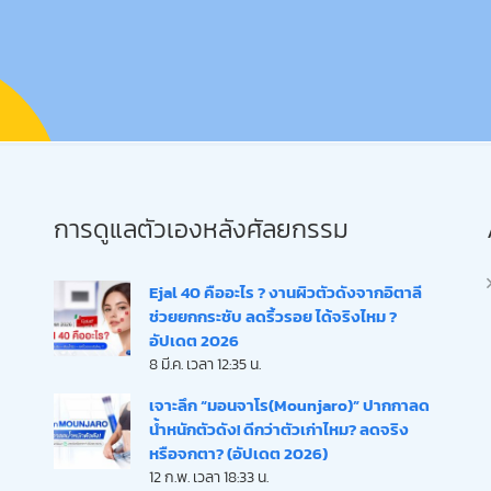
การดูแลตัวเองหลังศัลยกรรม
Ejal 40 คืออะไร ? งานผิวตัวดังจากอิตาลี
ช่วยยกกระชับ ลดริ้วรอย ได้จริงไหม ?
อัปเดต 2026
8 มี.ค. เวลา 12:35 น.
เจาะลึก “มอนจาโร(Mounjaro)” ปากกาลด
น้ำหนักตัวดัง! ดีกว่าตัวเก่าไหม? ลดจริง
หรือจกตา? (อัปเดต 2026)
12 ก.พ. เวลา 18:33 น.