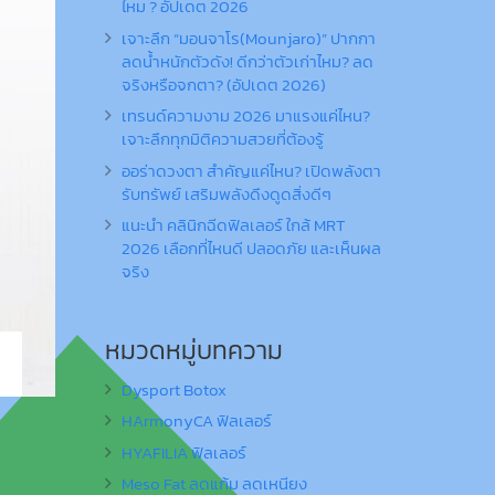
ไหม ? อัปเดต 2026
เจาะลึก “มอนจาโร(Mounjaro)” ปากกา
ลดน้ำหนักตัวดัง! ดีกว่าตัวเก่าไหม? ลด
จริงหรือจกตา? (อัปเดต 2026)
เทรนด์ความงาม 2026 มาแรงแค่ไหน?
เจาะลึกทุกมิติความสวยที่ต้องรู้
ออร่าดวงตา สำคัญแค่ไหน? เปิดพลังตา
รับทรัพย์ เสริมพลังดึงดูดสิ่งดีๆ
แนะนำ คลินิกฉีดฟิลเลอร์ ใกล้ MRT
2026 เลือกที่ไหนดี ปลอดภัย และเห็นผล
จริง
หมวดหมู่บทความ
Dysport Botox
HArmonyCA ฟิลเลอร์
HYAFILIA ฟิลเลอร์
Meso Fat ลดแก้ม ลดเหนียง