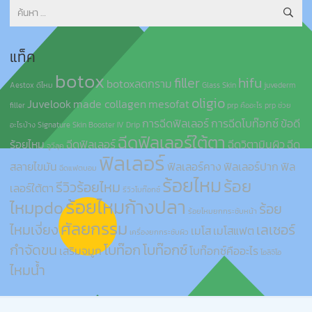
ค้นหา
สำหรับ:
แท็ค
botox
filler
hifu
botoxลดกราม
Aestox ดีไหม
Glass Skin
juvederm
oligio
Juvelook
made collagen
mesofat
filler
prp คืออะไร
prp ช่วย
การฉีดฟิลเลอร์
การฉีดโบท๊อกซ์
ข้อดี
อะไรบ้าง
Signature Skin Booster IV Drip
ฉีดฟิลเลอร์ใต้ตา
ร้อยไหม
ฉีดฟิลเลอร์
ฉีดวิตามินผิว
ฉีด
จูวีลุค
ฟิลเลอร์
สลายไขมัน
ฟิลเลอร์คาง
ฟิลเลอร์ปาก
ฟิล
ฉีดแฟตบอม
ร้อยไหม
ร้อย
รีวิวร้อยไหม
เลอร์ใต้ตา
รีวิวโบท๊อกซ์
ร้อยไหมก้างปลา
ไหมpdo
ร้อย
ร้อยไหมยกกระชับหน้า
ศัลยกรรม
ไหมเงี่ยง
เลเซอร์
เมโส
เมโสแฟต
เครื่องยกกระชับผิว
กำจัดขน
โบท๊อก
โบท๊อกซ์
เสริมจมูก
โบท๊อกซ์คืออะไร
โอลิจิโอ
ไหมน้ำ