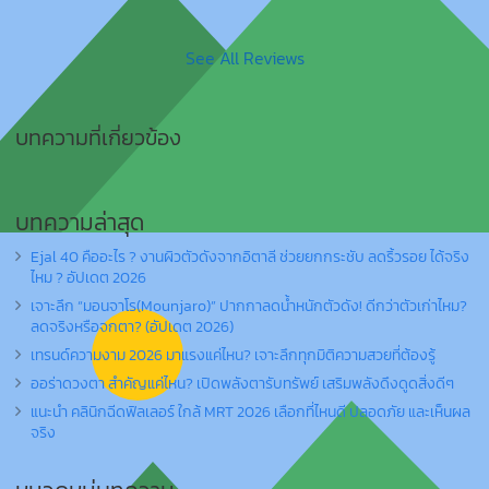
See All Reviews
บทความที่เกี่ยวข้อง
บทความล่าสุด
Ejal 40 คืออะไร ? งานผิวตัวดังจากอิตาลี ช่วยยกกระชับ ลดริ้วรอย ได้จริง
ไหม ? อัปเดต 2026
เจาะลึก “มอนจาโร(Mounjaro)” ปากกาลดน้ำหนักตัวดัง! ดีกว่าตัวเก่าไหม?
ลดจริงหรือจกตา? (อัปเดต 2026)
เทรนด์ความงาม 2026 มาแรงแค่ไหน? เจาะลึกทุกมิติความสวยที่ต้องรู้
ออร่าดวงตา สำคัญแค่ไหน? เปิดพลังตารับทรัพย์ เสริมพลังดึงดูดสิ่งดีๆ
แนะนำ คลินิกฉีดฟิลเลอร์ ใกล้ MRT 2026 เลือกที่ไหนดี ปลอดภัย และเห็นผล
จริง