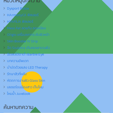
หมวดหมู่บทความ
Dysport Botox
HArmonyCA ฟิลเลอร์
HYAFILIA ฟิลเลอร์
Meso Fat ลดแก้ม ลดเหนียง
Oligio เครื่องยกกระชับผิวหน้า
Skin Booster IV Drip
ฉีด Sculptra เติมคอลลาเจนผิว
ฉีดลดใต้ตาดำ Barbie Eye
บทความอัพเดท
บำบัดด้วยแสง LED Therapy
รักษาสิวที่หลัง
หัตถการงานผิว Glass Skin
เลเซอร์ขนน้องสาว เจ็บไหม
ไหมน้ำ Juvelook
ค้นหาบทความ