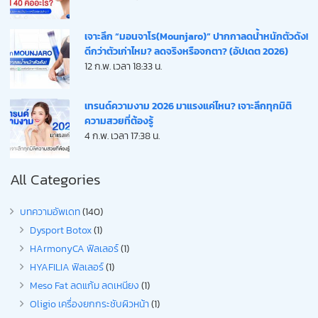
เจาะลึก “มอนจาโร(Mounjaro)” ปากกาลดน้ำหนักตัวดัง!
ดีกว่าตัวเก่าไหม? ลดจริงหรือจกตา? (อัปเดต 2026)
12 ก.พ. เวลา 18:33 น.
เทรนด์ความงาม 2026 มาแรงแค่ไหน? เจาะลึกทุกมิติ
ความสวยที่ต้องรู้
4 ก.พ. เวลา 17:38 น.
All Categories
บทความอัพเดท
(140)
Dysport Botox
(1)
HArmonyCA ฟิลเลอร์
(1)
HYAFILIA ฟิลเลอร์
(1)
Meso Fat ลดแก้ม ลดเหนียง
(1)
Oligio เครื่องยกกระชับผิวหน้า
(1)