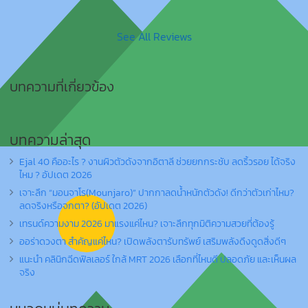
See All Reviews
บทความที่เกี่ยวข้อง
บทความล่าสุด
Ejal 40 คืออะไร ? งานผิวตัวดังจากอิตาลี ช่วยยกกระชับ ลดริ้วรอย ได้จริง
ไหม ? อัปเดต 2026
เจาะลึก “มอนจาโร(Mounjaro)” ปากกาลดน้ำหนักตัวดัง! ดีกว่าตัวเก่าไหม?
ลดจริงหรือจกตา? (อัปเดต 2026)
เทรนด์ความงาม 2026 มาแรงแค่ไหน? เจาะลึกทุกมิติความสวยที่ต้องรู้
ออร่าดวงตา สำคัญแค่ไหน? เปิดพลังตารับทรัพย์ เสริมพลังดึงดูดสิ่งดีๆ
แนะนำ คลินิกฉีดฟิลเลอร์ ใกล้ MRT 2026 เลือกที่ไหนดี ปลอดภัย และเห็นผล
จริง