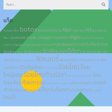
ค้นหา
สำหรับ:
แท็ค
botox
filler
hifu
botoxลดกราม
Aestox ดีไหม
Glass Skin
juvederm
oligio
Juvelook
made collagen
mesofat
filler
prp คืออะไร
prp ช่วย
การฉีดฟิลเลอร์
การฉีดโบท๊อกซ์
ข้อดี
อะไรบ้าง
Signature Skin Booster IV Drip
ฉีดฟิลเลอร์ใต้ตา
ร้อยไหม
ฉีดฟิลเลอร์
ฉีดวิตามินผิว
ฉีด
จูวีลุค
ฟิลเลอร์
สลายไขมัน
ฟิลเลอร์คาง
ฟิลเลอร์ปาก
ฟิล
ฉีดแฟตบอม
ร้อยไหม
ร้อย
รีวิวร้อยไหม
เลอร์ใต้ตา
รีวิวโบท๊อกซ์
ร้อยไหมก้างปลา
ไหมpdo
ร้อย
ร้อยไหมยกกระชับหน้า
ศัลยกรรม
ไหมเงี่ยง
เลเซอร์
เมโส
เมโสแฟต
เครื่องยกกระชับผิว
กำจัดขน
โบท๊อก
โบท๊อกซ์
เสริมจมูก
โบท๊อกซ์คืออะไร
โอลิจิโอ
ไหมน้ำ