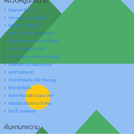
หมวดหมู่บทความ
Dysport Botox
HArmonyCA ฟิลเลอร์
HYAFILIA ฟิลเลอร์
Meso Fat ลดแก้ม ลดเหนียง
Oligio เครื่องยกกระชับผิวหน้า
Skin Booster IV Drip
ฉีด Sculptra เติมคอลลาเจนผิว
ฉีดลดใต้ตาดำ Barbie Eye
บทความอัพเดท
บำบัดด้วยแสง LED Therapy
รักษาสิวที่หลัง
หัตถการงานผิว Glass Skin
เลเซอร์ขนน้องสาว เจ็บไหม
ไหมน้ำ Juvelook
ค้นหาบทความ