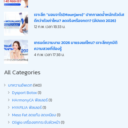
เจาะลึก “มอนจาโร(Mounjaro)” ปากกาลดน้ำหนักตัวดัง!
ดีกว่าตัวเก่าไหม? ลดจริงหรือจกตา? (อัปเดต 2026)
12 ก.พ. เวลา 18:33 น.
เทรนด์ความงาม 2026 มาแรงแค่ไหน? เจาะลึกทุกมิติ
ความสวยที่ต้องรู้
4 ก.พ. เวลา 17:38 น.
All Categories
บทความอัพเดท
(140)
Dysport Botox
(1)
HArmonyCA ฟิลเลอร์
(1)
HYAFILIA ฟิลเลอร์
(1)
Meso Fat ลดแก้ม ลดเหนียง
(1)
Oligio เครื่องยกกระชับผิวหน้า
(1)