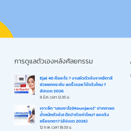
การดูแลตัวเองหลังศัลยกรรม
Ejal 40 คืออะไร ? งานผิวตัวดังจากอิตาลี
ช่วยยกกระชับ ลดริ้วรอย ได้จริงไหม ?
อัปเดต 2026
8 มี.ค. เวลา 12:35 น.
เจาะลึก “มอนจาโร(Mounjaro)” ปากกาลด
น้ำหนักตัวดัง! ดีกว่าตัวเก่าไหม? ลดจริง
หรือจกตา? (อัปเดต 2026)
12 ก.พ. เวลา 18:33 น.