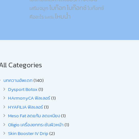
โบท๊อก
โบท๊อกซ์
เสริมจมูก
โบท๊อกซ์
ไหมน้ำ
คืออะไร
โอลิจิโอ
All Categories
บทความอัพเดท
(140)
Dysport Botox
(1)
HArmonyCA ฟิลเลอร์
(1)
HYAFILIA ฟิลเลอร์
(1)
Meso Fat ลดแก้ม ลดเหนียง
(1)
Oligio เครื่องยกกระชับผิวหน้า
(1)
Skin Booster IV Drip
(2)