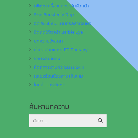
Oligio เครื่องยกกระชับผิวหน้า
Skin Booster IV Drip
ฉีด Sculptra เติมคอลลาเจนผิว
ฉีดลดใต้ตาดำ Barbie Eye
บทความอัพเดท
บำบัดด้วยแสง LED Therapy
รักษาสิวที่หลัง
หัตถการงานผิว Glass Skin
เลเซอร์ขนน้องสาว เจ็บไหม
ไหมน้ำ Juvelook
ค้นหาบทความ
ค้นหา
สำหรับ: