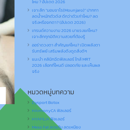
ไหม ? อัปเดต 2026
เจาะลึก “มอนจาโร(Mounjaro)” ปากกา
ลดน้ำหนักตัวดัง! ดีกว่าตัวเก่าไหม? ลด
จริงหรือจกตา? (อัปเดต 2026)
เทรนด์ความงาม 2026 มาแรงแค่ไหน?
เจาะลึกทุกมิติความสวยที่ต้องรู้
ออร่าดวงตา สำคัญแค่ไหน? เปิดพลังตา
รับทรัพย์ เสริมพลังดึงดูดสิ่งดีๆ
แนะนำ คลินิกฉีดฟิลเลอร์ ใกล้ MRT
2026 เลือกที่ไหนดี ปลอดภัย และเห็นผล
จริง
หมวดหมู่บทความ
Dysport Botox
HArmonyCA ฟิลเลอร์
HYAFILIA ฟิลเลอร์
Meso Fat ลดแก้ม ลดเหนียง