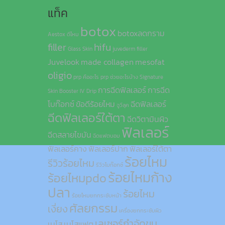
แท็ค
botox
botoxลดกราม
Aestox ดีไหม
filler
hifu
Glass Skin
juvederm filler
Juvelook
made collagen
mesofat
oligio
prp คืออะไร
prp ช่วยอะไรบ้าง
Signature
การฉีดฟิลเลอร์
การฉีด
Skin Booster IV Drip
โบท๊อกซ์
ข้อดีร้อยไหม
ฉีดฟิลเลอร์
จูวีลุค
ฉีดฟิลเลอร์ใต้ตา
ฉีดวิตามินผิว
ฟิลเลอร์
ฉีดสลายไขมัน
ฉีดแฟตบอม
ฟิลเลอร์คาง
ฟิลเลอร์ปาก
ฟิลเลอร์ใต้ตา
ร้อยไหม
รีวิวร้อยไหม
รีวิวโบท๊อกซ์
ร้อยไหมก้าง
ร้อยไหมpdo
ปลา
ร้อยไหม
ร้อยไหมยกกระชับหน้า
ศัลยกรรม
เงี่ยง
เครื่องยกกระชับผิว
เลเซอร์กำจัดขน
เมโส
เมโสแฟต