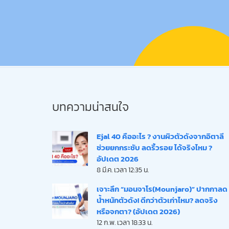
บทความน่าสนใจ
Ejal 40 คืออะไร ? งานผิวตัวดังจากอิตาลี
ช่วยยกกระชับ ลดริ้วรอย ได้จริงไหม ?
อัปเดต 2026
8 มี.ค. เวลา 12:35 น.
เจาะลึก “มอนจาโร(Mounjaro)” ปากกาลด
น้ำหนักตัวดัง! ดีกว่าตัวเก่าไหม? ลดจริง
หรือจกตา? (อัปเดต 2026)
12 ก.พ. เวลา 18:33 น.