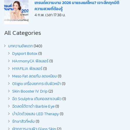
เทรนด์ความงาม 2026 มาแรงแค่ไหน? เจาะลึกทุกมิติ
ความสวยที่ต้องรู้
4 ก.พ. เวลา 17:38 น.
All Categories
บทความอัพเดท
(140)
Dysport Botox
(1)
HArmonyCA ฟิลเลอร์
(1)
HYAFILIA ฟิลเลอร์
(1)
Meso Fat ลดแก้ม ลดเหนียง
(1)
Oligio เครื่องยกกระชับผิวหน้า
(1)
Skin Booster IV Drip
(2)
ฉีด Sculptra เติมคอลลาเจนผิว
(1)
ฉีดลดใต้ตาดำ Barbie Eye
(1)
บำบัดด้วยแสง LED Therapy
(1)
รักษาสิวที่หลัง
(1)
หัตถการงานผิว Glass Skin
(2)