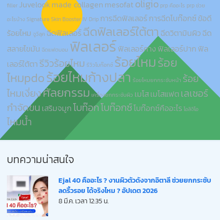
oligio
Juvelook
made collagen
mesofat
filler
prp คืออะไร
prp ช่วย
การฉีดฟิลเลอร์
การฉีดโบท๊อกซ์
ข้อดี
อะไรบ้าง
Signature Skin Booster IV Drip
ฉีดฟิลเลอร์ใต้ตา
ร้อยไหม
ฉีดฟิลเลอร์
ฉีดวิตามินผิว
ฉีด
จูวีลุค
ฟิลเลอร์
สลายไขมัน
ฟิลเลอร์คาง
ฟิลเลอร์ปาก
ฟิล
ฉีดแฟตบอม
ร้อยไหม
ร้อย
รีวิวร้อยไหม
เลอร์ใต้ตา
รีวิวโบท๊อกซ์
ร้อยไหมก้างปลา
ไหมpdo
ร้อย
ร้อยไหมยกกระชับหน้า
ศัลยกรรม
ไหมเงี่ยง
เลเซอร์
เมโส
เมโสแฟต
เครื่องยกกระชับผิว
กำจัดขน
โบท๊อก
โบท๊อกซ์
เสริมจมูก
โบท๊อกซ์คืออะไร
โอลิจิโอ
ไหมน้ำ
บทความน่าสนใจ
Ejal 40 คืออะไร ? งานผิวตัวดังจากอิตาลี ช่วยยกกระชับ
ลดริ้วรอย ได้จริงไหม ? อัปเดต 2026
8 มี.ค. เวลา 12:35 น.