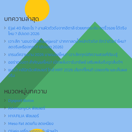
บทความล่าสุด
Ejal 40 คืออะไร ? งานผิวตัวดังจากอิตาลี ช่วยยกกระชับ ลดริ้วรอย ได้จริง
ไหม ? อัปเดต 2026
เจาะลึก “มอนจาโร(Mounjaro)” ปากกาลดน้ำหนักตัวดัง! ดีกว่าตัวเก่าไหม?
ลดจริงหรือจกตา? (อัปเดต 2026)
เทรนด์ความงาม 2026 มาแรงแค่ไหน? เจาะลึกทุกมิติความสวยที่ต้องรู้
ออร่าดวงตา สำคัญแค่ไหน? เปิดพลังตารับทรัพย์ เสริมพลังดึงดูดสิ่งดีๆ
แนะนำ คลินิกฉีดฟิลเลอร์ ใกล้ MRT 2026 เลือกที่ไหนดี ปลอดภัย และเห็นผล
จริง
หมวดหมู่บทความ
Dysport Botox
HArmonyCA ฟิลเลอร์
HYAFILIA ฟิลเลอร์
Meso Fat ลดแก้ม ลดเหนียง
Oligio เครื่องยกกระชับผิวหน้า