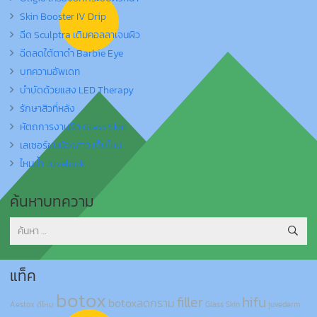
Skin Booster IV Drip
ฉีด Sculptra เติมคอลลาเจนผิว
ฉีดลดใต้ตาดำ Barbie Eye
บทความอัพเดท
บำบัดด้วยแสง LED Therapy
รักษาสิวที่หลัง
หัตถการงานผิว Glass Skin
เลเซอร์ขนน้องสาว เจ็บไหม
ไหมน้ำ Juvelook
ค้นหาบทความ
ค้นหา
สำหรับ:
แท็ค
botox
filler
hifu
botoxลดกราม
Aestox ดีไหม
Glass Skin
juvederm