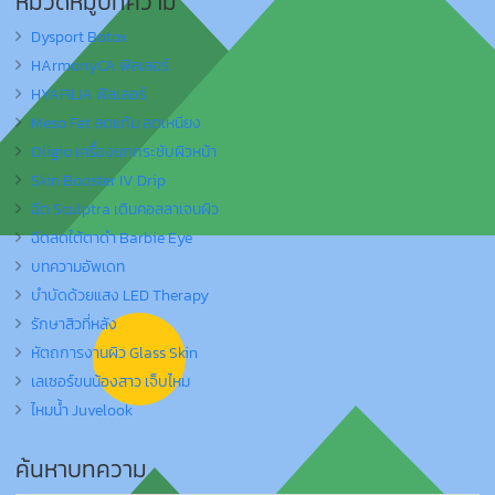
หมวดหมู่บทความ
Dysport Botox
HArmonyCA ฟิลเลอร์
HYAFILIA ฟิลเลอร์
Meso Fat ลดแก้ม ลดเหนียง
Oligio เครื่องยกกระชับผิวหน้า
Skin Booster IV Drip
ฉีด Sculptra เติมคอลลาเจนผิว
ฉีดลดใต้ตาดำ Barbie Eye
บทความอัพเดท
บำบัดด้วยแสง LED Therapy
รักษาสิวที่หลัง
หัตถการงานผิว Glass Skin
เลเซอร์ขนน้องสาว เจ็บไหม
ไหมน้ำ Juvelook
ค้นหาบทความ