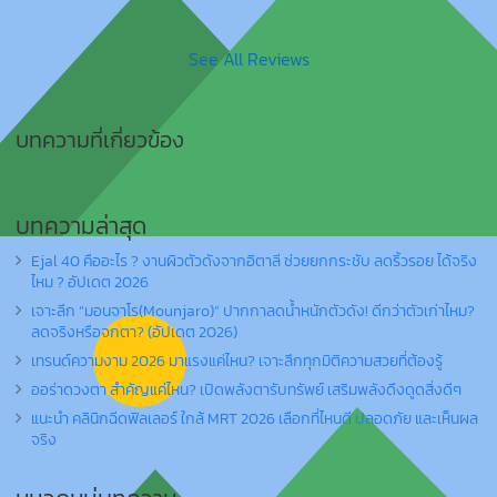
See All Reviews
บทความที่เกี่ยวข้อง
บทความล่าสุด
Ejal 40 คืออะไร ? งานผิวตัวดังจากอิตาลี ช่วยยกกระชับ ลดริ้วรอย ได้จริง
ไหม ? อัปเดต 2026
เจาะลึก “มอนจาโร(Mounjaro)” ปากกาลดน้ำหนักตัวดัง! ดีกว่าตัวเก่าไหม?
ลดจริงหรือจกตา? (อัปเดต 2026)
เทรนด์ความงาม 2026 มาแรงแค่ไหน? เจาะลึกทุกมิติความสวยที่ต้องรู้
ออร่าดวงตา สำคัญแค่ไหน? เปิดพลังตารับทรัพย์ เสริมพลังดึงดูดสิ่งดีๆ
แนะนำ คลินิกฉีดฟิลเลอร์ ใกล้ MRT 2026 เลือกที่ไหนดี ปลอดภัย และเห็นผล
จริง