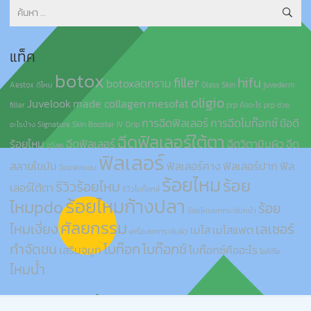
ค้นหา
สำหรับ:
แท็ค
botox
filler
hifu
botoxลดกราม
Aestox ดีไหม
Glass Skin
juvederm
oligio
Juvelook
made collagen
mesofat
filler
prp คืออะไร
prp ช่วย
การฉีดฟิลเลอร์
การฉีดโบท๊อกซ์
ข้อดี
อะไรบ้าง
Signature Skin Booster IV Drip
ฉีดฟิลเลอร์ใต้ตา
ร้อยไหม
ฉีดฟิลเลอร์
ฉีดวิตามินผิว
ฉีด
จูวีลุค
ฟิลเลอร์
สลายไขมัน
ฟิลเลอร์คาง
ฟิลเลอร์ปาก
ฟิล
ฉีดแฟตบอม
ร้อยไหม
ร้อย
รีวิวร้อยไหม
เลอร์ใต้ตา
รีวิวโบท๊อกซ์
ร้อยไหมก้างปลา
ไหมpdo
ร้อย
ร้อยไหมยกกระชับหน้า
ศัลยกรรม
ไหมเงี่ยง
เลเซอร์
เมโส
เมโสแฟต
เครื่องยกกระชับผิว
กำจัดขน
โบท๊อก
โบท๊อกซ์
เสริมจมูก
โบท๊อกซ์คืออะไร
โอลิจิโอ
ไหมน้ำ