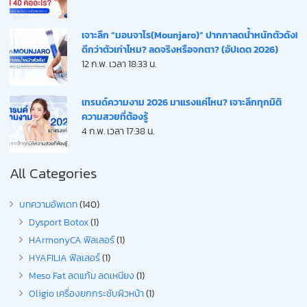
เจาะลึก “มอนจาโร(Mounjaro)” ปากกาลดน้ำหนักตัวดัง!
ดีกว่าตัวเก่าไหม? ลดจริงหรือจกตา? (อัปเดต 2026)
12 ก.พ. เวลา 18:33 น.
เทรนด์ความงาม 2026 มาแรงแค่ไหน? เจาะลึกทุกมิติ
ความสวยที่ต้องรู้
4 ก.พ. เวลา 17:38 น.
All Categories
บทความอัพเดท
(140)
Dysport Botox
(1)
HArmonyCA ฟิลเลอร์
(1)
HYAFILIA ฟิลเลอร์
(1)
Meso Fat ลดแก้ม ลดเหนียง
(1)
Oligio เครื่องยกกระชับผิวหน้า
(1)