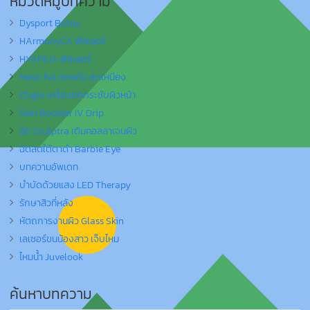
หมวดหมู่บทความ
Dysport Botox
HArmonyCA ฟิลเลอร์
HYAFILIA ฟิลเลอร์
Meso Fat ลดแก้ม ลดเหนียง
Oligio เครื่องยกกระชับผิวหน้า
Skin Booster IV Drip
ฉีด Sculptra เติมคอลลาเจนผิว
ฉีดลดใต้ตาดำ Barbie Eye
บทความอัพเดท
บำบัดด้วยแสง LED Therapy
รักษาสิวที่หลัง
หัตถการงานผิว Glass Skin
เลเซอร์ขนน้องสาว เจ็บไหม
ไหมน้ำ Juvelook
ค้นหาบทความ