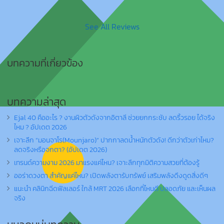
See All Reviews
บทความที่เกี่ยวข้อง
บทความล่าสุด
Ejal 40 คืออะไร ? งานผิวตัวดังจากอิตาลี ช่วยยกกระชับ ลดริ้วรอย ได้จริง
ไหม ? อัปเดต 2026
เจาะลึก “มอนจาโร(Mounjaro)” ปากกาลดน้ำหนักตัวดัง! ดีกว่าตัวเก่าไหม?
ลดจริงหรือจกตา? (อัปเดต 2026)
เทรนด์ความงาม 2026 มาแรงแค่ไหน? เจาะลึกทุกมิติความสวยที่ต้องรู้
ออร่าดวงตา สำคัญแค่ไหน? เปิดพลังตารับทรัพย์ เสริมพลังดึงดูดสิ่งดีๆ
แนะนำ คลินิกฉีดฟิลเลอร์ ใกล้ MRT 2026 เลือกที่ไหนดี ปลอดภัย และเห็นผล
จริง