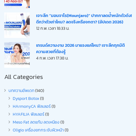
เจาะลึก “มอนจาโร(Mounjaro)” ปากกาลดน้ำหนักตัวดัง!
ดีกว่าตัวเก่าไหม? ลดจริงหรือจกตา? (อัปเดต 2026)
12 ก.พ. เวลา 18:33 น.
เทรนด์ความงาม 2026 มาแรงแค่ไหน? เจาะลึกทุกมิติ
ความสวยที่ต้องรู้
4 ก.พ. เวลา 17:38 น.
All Categories
บทความอัพเดท
(140)
Dysport Botox
(1)
HArmonyCA ฟิลเลอร์
(1)
HYAFILIA ฟิลเลอร์
(1)
Meso Fat ลดแก้ม ลดเหนียง
(1)
Oligio เครื่องยกกระชับผิวหน้า
(1)