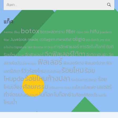
ค้นหา
สำหรับ:
แท็ค
botox
filler
hifu
botoxลดกราม
Aestox ดีไหม
Glass Skin
juvederm
oligio
Juvelook
made collagen
mesofat
filler
prp คืออะไร
prp ช่วย
การฉีดฟิลเลอร์
การฉีดโบท๊อกซ์
ข้อดี
อะไรบ้าง
Signature Skin Booster IV Drip
ฉีดฟิลเลอร์ใต้ตา
ร้อยไหม
ฉีดฟิลเลอร์
ฉีดวิตามินผิว
ฉีด
จูวีลุค
ฟิลเลอร์
สลายไขมัน
ฟิลเลอร์คาง
ฟิลเลอร์ปาก
ฟิล
ฉีดแฟตบอม
ร้อยไหม
ร้อย
รีวิวร้อยไหม
เลอร์ใต้ตา
รีวิวโบท๊อกซ์
ร้อยไหมก้างปลา
ไหมpdo
ร้อย
ร้อยไหมยกกระชับหน้า
ศัลยกรรม
ไหมเงี่ยง
เลเซอร์
เมโส
เมโสแฟต
เครื่องยกกระชับผิว
กำจัดขน
โบท๊อก
โบท๊อกซ์
เสริมจมูก
โบท๊อกซ์คืออะไร
โอลิจิโอ
ไหมน้ำ